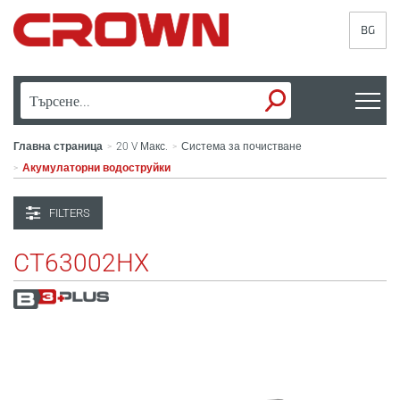
BG
Главна страница
20 V Макс.
Система за почистване
>
>
Акумулаторни водоструйки
>
FILTERS
CT63002HX