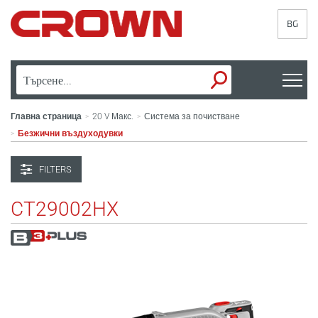
BG
Главна страница
20 V Макс.
Система за почистване
>
>
Безжични въздуходувки
>
FILTERS
CT29002HX