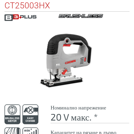
CT25003HX
Номинално напрежение
20 V макс. *
Капацитет на рязане в дърво