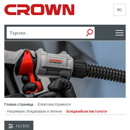
BG
Главна страница
Електоинструменти
>
Нагряване, боядисване и лепене
Бояджийски пистолети
>
>
FILTERS