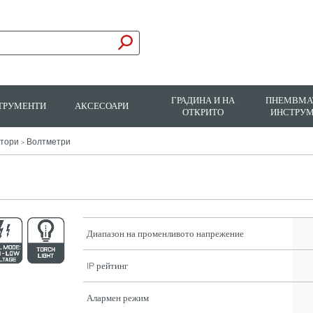
ГРАДИНА И НА
ПНЕМВМА
ТРУМЕНТИ
АКСЕСОАРИ
ОТКРИТО
ИНСТРУ
ктори
Волтметри
>
Диапазон на променливото напрежение
IP рейтинг
Алармен режим