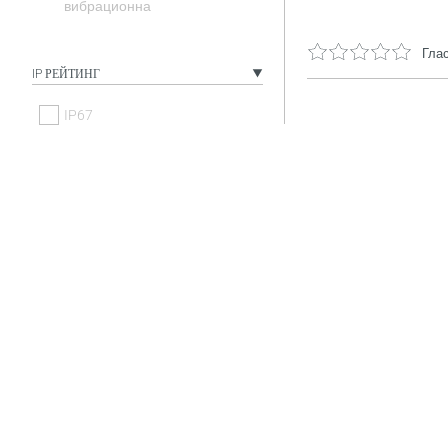
вибрационна
Глас
IP РЕЙТИНГ
IP67