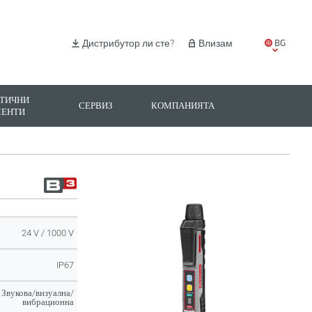
BG
Дистрибутор ли сте?
Влизам
EN
IT
ТИЧНИ
СЕРВИЗ
КОМПАНИЯТА
МЕНТИ
ES
PL
24 V / 1000 V
IP67
Звукова/визуална/
вибрационна