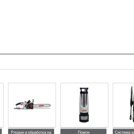
Рязане и обработка на
Помпи
Система з