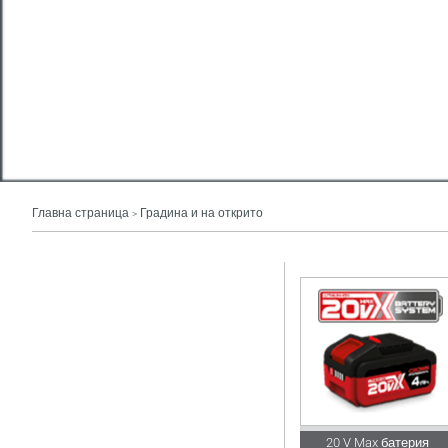
Главна страница
Градина и на открито
>
20 V Max батерия