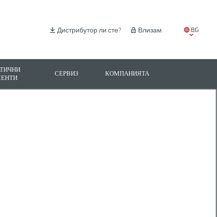
BG
Дистрибутор ли сте?
Влизам
EN
IT
ТИЧНИ
СЕРВИЗ
КОМПАНИЯТА
МЕНТИ
ES
PL