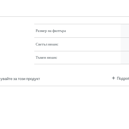
1
Размер на филтъра
Светъл нюанс
Тъмен нюанс
Подроб
увайте за този продукт