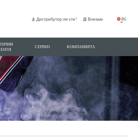
BG
Дистрибутор ли сте?
Влизам
EN
IT
ТИЧНИ
СЕРВИЗ
КОМПАНИЯТА
МЕНТИ
ES
PL