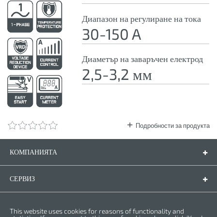
Диапазон на регулиране на тока
30-150 A
Диаметър на заваръчен електрод
2,5-3,2 мм
Подробности за продукта
КОМПАНИЯТА
Компанията
Контакти
СЕРВИЗ
Резервни части
Инструкции за експлоатация
ПРАВНА ФОРМА
This website uses cookies for reasons of functionality and
Гаранционни условия
Политика за личните данни