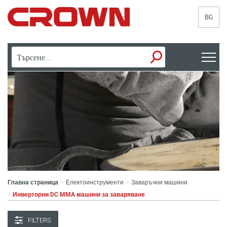
BG
Главна страница
Електоинструменти
Заваръчни машини
>
>
Инверторни DC MMA машини за заваряване
>
FILTERS