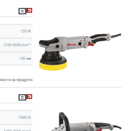
720 W
2100-5000 minˉ¹
150 мм
ности за продукта
1300 W