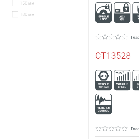
150 мм
180 мм
Глас
CT13528
Глас