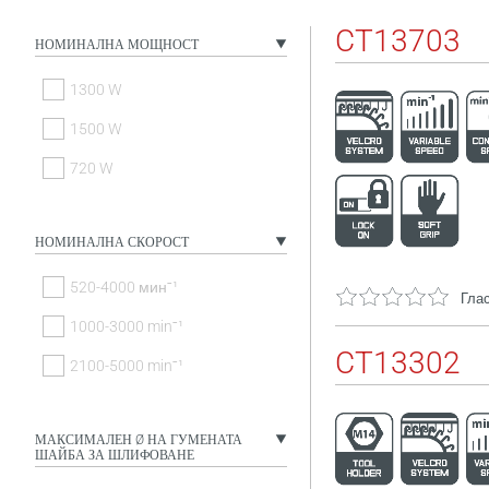
CT13703
НОМИНАЛНА МОЩНОСТ
1300 W
1500 W
720 W
НОМИНАЛНА СКОРОСТ
520-4000 минˉ¹
Глас
1000-3000 minˉ¹
CT13302
2100-5000 minˉ¹
МАКСИМАЛЕН Ø НА ГУМЕНАТА
ШАЙБА ЗА ШЛИФОВАНЕ