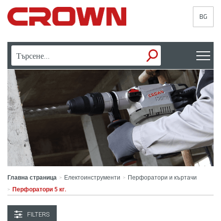
BG
Главна страница
Електоинструменти
Перфоратори и къртачи
>
>
Перфоратори 5 кг.
>
FILTERS