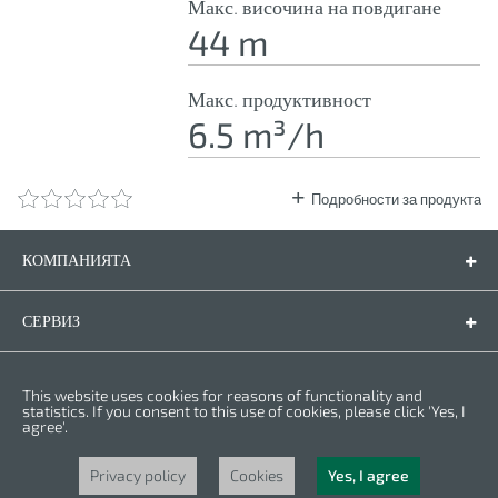
Макс. височина на повдигане
44 m
Макс. продуктивност
6.5 m³/h
Подробности за продукта
КОМПАНИЯТА
Компанията
Контакти
СЕРВИЗ
Резервни части
Инструкции за експлоатация
ПРАВНА ФОРМА
This website uses cookies for reasons of functionality and
Гаранционни условия
Политика за личните данни
statistics. If you consent to this use of cookies, please click 'Yes, I
agree'.
Бисквитки
Права © 2025 CROWN. Всички права са запазени. CROWN е регистрирана
търговска марка. | CROWN принадлежи към Merit Link group.
Privacy policy
Cookies
Yes, I agree