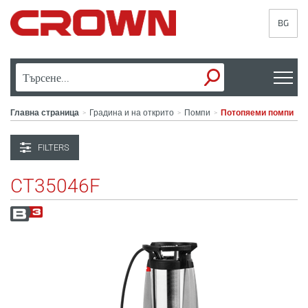
BG
Главна страница
Градина и на открито
Помпи
Потопяеми помпи
>
>
>
FILTERS
CT35046F