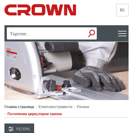
BG
Главна страница
Електоинструменти
Рязане
>
>
Потопяеми циркулярни триони
>
FILTERS