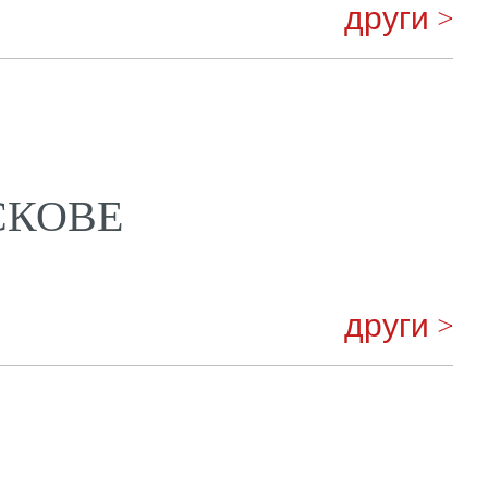
други >
СКОВЕ
други >