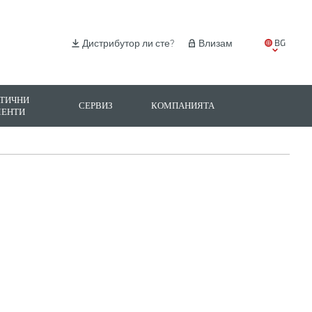
BG
Дистрибутор ли сте?
Влизам
EN
IT
ТИЧНИ
СЕРВИЗ
КОМПАНИЯТА
МЕНТИ
ES
PL