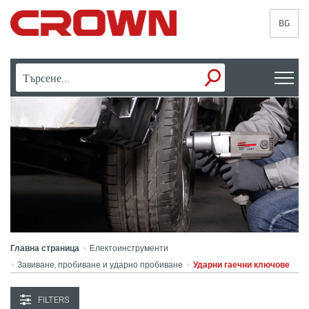
BG
Главна страница
Електоинструменти
>
Завиване, пробиване и ударно пробиване
Ударни гаечни ключове
>
>
FILTERS