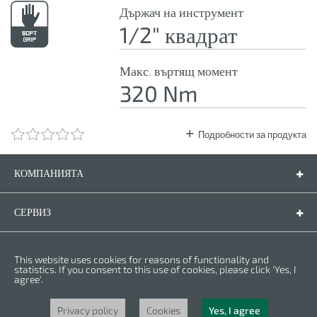
Държач на инструмент
1/2" квадрат
Макс. въртящ момент
320 Nm
Подробности за продукта
КОМПАНИЯТА
Компанията
Контакти
СЕРВИЗ
Резервни части
Инструкции за експлоатация
ПРАВНА ФОРМА
This website uses cookies for reasons of functionality and
Гаранционни условия
Политика за личните данни
statistics. If you consent to this use of cookies, please click 'Yes, I
agree'.
Бисквитки
Права © 2025 CROWN. Всички права са запазени. CROWN е регистрирана
търговска марка. | CROWN принадлежи към Merit Link group.
Privacy policy
Cookies
Yes, I agree