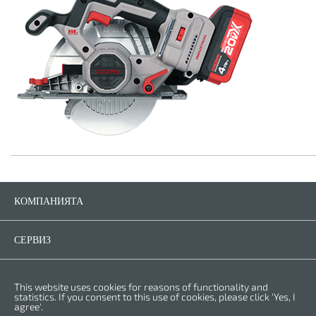
КОМПАНИЯТА
Компанията
Контакти
СЕРВИЗ
Резервни части
Инструкции за експлоатация
ПРАВНА ФОРМА
This website uses cookies for reasons of functionality and
Гаранционни условия
Политика за личните данни
statistics. If you consent to this use of cookies, please click 'Yes, I
agree'.
Бисквитки
Права © 2025 CROWN. Всички права са за