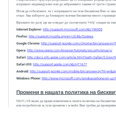
изтривате индивидуално или да забранявате такива от трети страни 
Моля да отбележите, че с изтриването на тези бисквитки Вие се лиш
отказ. Ако изберете да блокирате всички бисквитки много страници
Връзките по-долу ще ви отведат до съответната 'Help' секция на гл
Internet Explorer:
http://support.microsoft.com/kb/196955
Firefox:
http://support.mozilla.org/en-US/kb/Cookies
Google Chrome:
http://support.google.com/chrome/bin/answer.p
Opera:
http://www.opera.com/browser/tutorials/security/privacy/
Safari:
http://docs.info.apple.com/article.html?path=Safari/5.0/en/
Safari iOS:
http://support.apple.com/kb/HT1677
Android:
http://support.google.com/mobile/bin/answer.py?hl=en&
Windows Phone:
http://www.microsoft.com/windowsphone/en-us/h
Промени в нашата политика на бискви
Merit Link може да прави изменения в своята политика на бисквитк
или потребители за тези промени с и-мейл. Вие требва да проверява