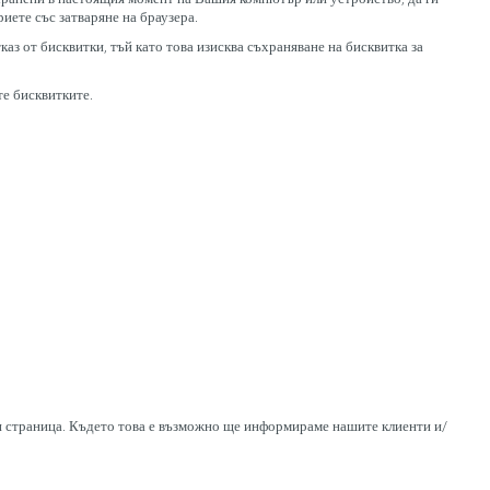
иете със затваряне на браузера.
аз от бисквитки, тъй като това изисква съхраняване на бисквитка за
те бисквитките.
ази страница. Където това е възможно ще информираме нашите клиенти и/