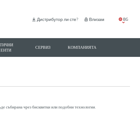
BG
Дистрибутор ли сте?
Влизам
EN
IT
ТИЧНИ
СЕРВИЗ
КОМПАНИЯТА
МЕНТИ
ES
PL
де събирана чрез бисквитки или подобни технологии.