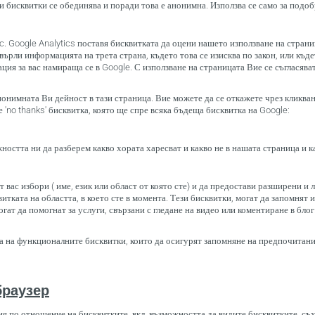
 бисквитки се обединява и поради това е анонимна. Използва се само за подоб
nc. Google Analytics поставя бисквитката да оцени нашето използване на стран
рли информацията на трета страна, където това се изисква по закон, или къд
ция за вас намираща се в Google. С използване на страницата Вие се съгласяват
онимната Ви дейност в тази страница. Вие можете да се откажете чрез кликване
'no thanks' бисквитка, която ще спре всяка бъдеща бисквитка на Google:
ожността ни да разберем какво хората харесват и какво не в нашата страница и 
 вас избори ( име, език или област от която сте) и да предостави разширени и
итката на областта, в което сте в момента. Тези бисквитки, могат да запомнят 
гат да помогнат за услуги, свързани с гледане на видео или коментиране в бл
ата на функционалните бисквитки, които да осигурят запомняне на предпочитани
браузер
я по отношение на бисквитките, вкл. възможността да видите бисквитките, съ