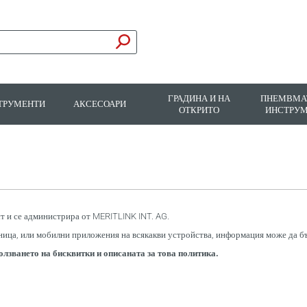
ГРАДИНА И НА
ПНЕМВМА
ТРУМЕНТИ
АКСЕСОАРИ
ОТКРИТО
ИНСТРУ
ст и се администрира от MERITLINK INT. AG.
ица, или мобилни приложения на всякакви устройства, информация може да бъ
олзването на бисквитки и описаната за това политика.