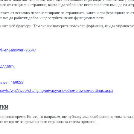
или от специални страници, както и да забраните инсталирането им и да ги изтр
авате от всякакво персонализиране на страницата, както и преференцията за отк
 няма да работят добре и ще загубите някои функционалности.
авните уеб браузери. Там вие ще намерите повече информация, как да управлява
y?hl=en&answer=95647
9277.html
answer=169022
owto/wp7/web/changing-privacy-and-other-browser-settings.aspx
тки
и по всяко време. Когато го направим, ще публикуваме съобщение за това на т
те от време на време на тази страница за такива промени.