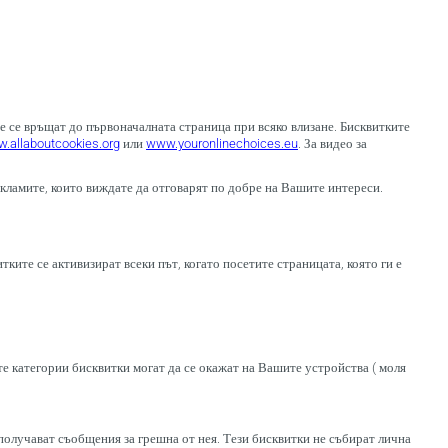
е се връщат до първоначалната страница при всяко влизане. Бисквитките
.allaboutcookies.org
или
www.youronlinechoices.eu
. За видео за
кламите, които виждате да отговарят по добре на Вашите интереси.
ките се активизират всеки път, когато посетите страницата, която ги е
те категории бисквитки могат да се окажат на Вашите устройства ( моля
 получават съобщения за грешна от нея. Тези бисквитки не събират лична