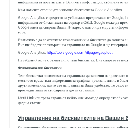
информация за посетителите. Всичката информация, събирана от ези
Към момента страницата използва бисквитката Google Analytics.
Google Analytics е средство за уеб анализ предоставен от Google, I
информация от бисквитката на сървър в САЩ. Google може да прехвъ
Google няма да свързва Вашия IP адрес с която и да е друга информа
горе.
Възможно е да се откажете тази аналитична бисквитка да записва ан
Вие ще бъдете прехвърлен на страницата на Google и ще генерирате 
Google Analytics:
http://tools.google.com/dlpage/gaoptout
Не забравяйте, че с отказа си по тази бисквитка, Вие спирате възм
Функционални бисквитки
Тези бисквитки позволяват на страницата да запомни направените от
местното време, или информация за трафика, чрез запомняне в бискв
други изменения, които сте направили за Ваше удобство. Те също мо
проследят вашето сърфиране в други страници.
Merit Link или трета страна от нейно име могат да определят обхв
дадена статия.
Управление на бисквитките на Вашия 
Съвременните браузери разрешават да се извършват редица действи