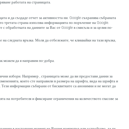
ряване работата на страницата.
ицата и да създаде отчет за активността ни. Google съхранява събраната
ето третата страна използва информацията по поръчение на Google.
е с обработката на данните за Вас от Google в смисъла и за целия по-
 на следната връзка. Моля да отбележите, че кликвайки на тази връзка,
как можем да я направим по-добра.
 лични избори. Например , страницата може да ви предостави данни за
измененията, които сте направили в размера на шрифта, вида на шрифта и
ог. Тези информации събирани от бисквитките са анонимни и не могат да
ята на потребителя и фиксиране ограничения на количеството гласове за
хранени в настоящия момент на Вашия компютър или устройство, да ги