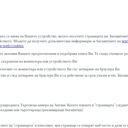
то се качва на Вашето устройство, когато посетите страницата ни. Бисквиткит
ойството. Можете да получите допълнителна информация за бисквитките на
www
he-web/cookies
.
като запомня Вашите предпочитания и подобрява опита Ви. Те също спомагат ре
са съхранени на компютъра или устройството Ви:
изчезват от компютъра или устройството Ви със затваряне на браузера Ви.
 и след затваряне на браузера Ви и са действени за срок указан в тях. Бисквит
ународната Търговска камера на Англия. Когато влизате в "страницата" следни
еобходими или таргетиращо/рекламиращи бисквитки):
ите на "страницата" я използват, кои страници се отварят най-често и дали те