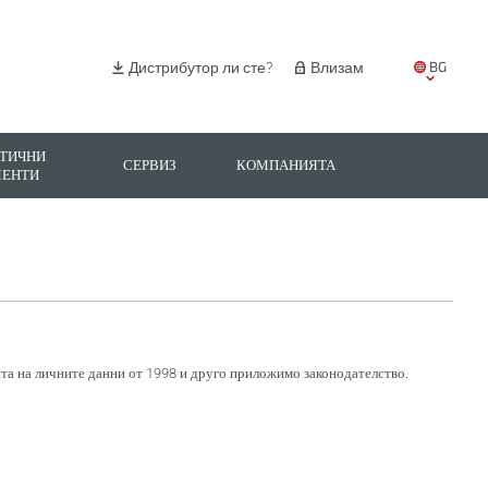
BG
Дистрибутор ли сте?
Влизам
EN
IT
ТИЧНИ
СЕРВИЗ
КОМПАНИЯТА
МЕНТИ
ES
PL
та на личните данни от 1998 и друго приложимо законодателство.