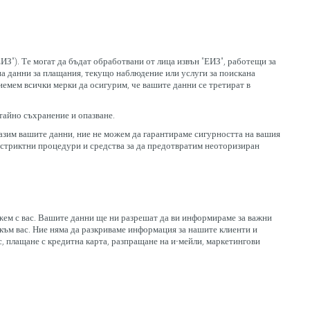
З"). Те могат да бъдат обработвани от лица извън "ЕИЗ", работещи за
на данни за плащания, текущо наблюдение или услуги за поискана
иемем всички мерки да осигурим, че вашите данни се третират в
тайно съхранение и опазване.
азим вашите данни, ние не можем да гарантираме сигурността на вашия
е стриктни процедури и средства за да предотвратим неоторизиран
жем с вас. Вашите данни ще ни разрешат да ви информираме за важни
към вас. Ние няма да разкриваме информация за нашите клиенти и
с, плащане с кредитна карта, разпращане на и-мейли, маркетингови