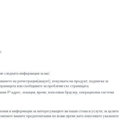
е:
ме следната информация за вас:
ването на регистрация(акаунт), покупката на продукт, подписка за
траницата или съобщавате за проблеми със страницата.
ия IP-адрес, локация, време, използван браузер, операционна система
ения и информации за интересуващите ви наши стоки и услуги; за целите
ромените вашите предпочитания по всяко време като използвате указаните