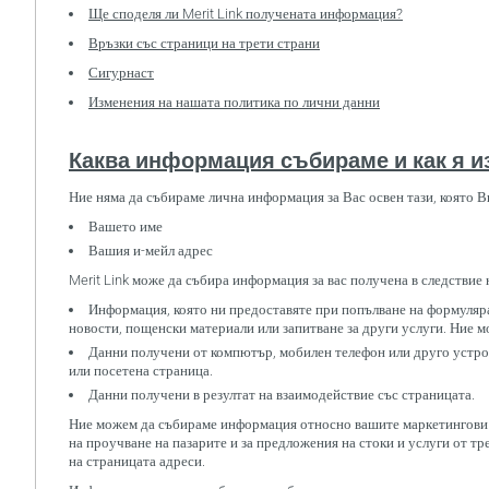
Ще споделя ли Merit Link получената информация?
Връзки със страници на трети страни
Сигурнаст
Изменения на нашата политика по лични данни
Каква информация събираме и как я 
Ние няма да събираме лична информация за Вас освен тази, която В
Вашето име
Вашия и-мейл адрес
Merit Link може да събира информация за вас получена в следствие
Информация, която ни предоставяте при попълване на формуляра 
новости, пощенски материали или запитване за други услуги. Ние 
Данни получени от компютър, мобилен телефон или друго устройс
или посетена страница.
Данни получени в резултат на взаимодействие със страницата.
Ние можем да събираме информация относно вашите маркетингови пр
на проучване на пазарите и за предложения на стоки и услуги от т
на страницата адреси.