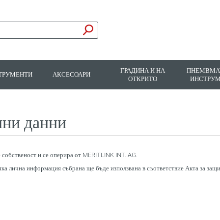
ГРАДИНА И НА
ПНЕМВМА
ТРУМЕНТИ
АКСЕСОАРИ
ОТКРИТО
ИНСТРУ
чни данни
е собственост и се оперира от MERITLINK INT. AG.
ка лична информация събрана ще бъде използвана в съответствие Акта за защи