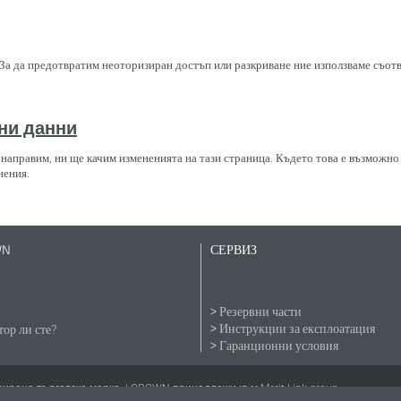
За да предотвратим неоторизиран достъп или разкриване ние използваме съот
ни данни
о направим, ни ще качим измененията на тази страница. Където това е възможн
нения.
WN
СЕРВИЗ
Резервни части
Инструкции за експлоатация
ор ли сте?
Гаранционни условия
рана търговска марка. | CROWN принадлежи към Merit Link group.