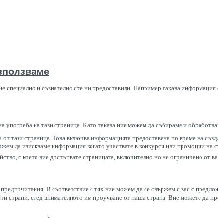
използваме
ие специално и съзнателно сте ни предоставили. Например такава информация 
 на употреба на тази страница. Като такава ние можем да събираме и обработва
от тази страница. Това включва информацията предоставена по време на създа
можем да изискваме информация когато участвате в конкурси или промоции на с
тво, с което вие достъпвате страницата, включително но не ограничено от ваш
едпочитания. В съответствие с тях ние можем да се свържем с вас с предлож
рети страни, след внимателното им проучване от наша страна. Вие можете да п