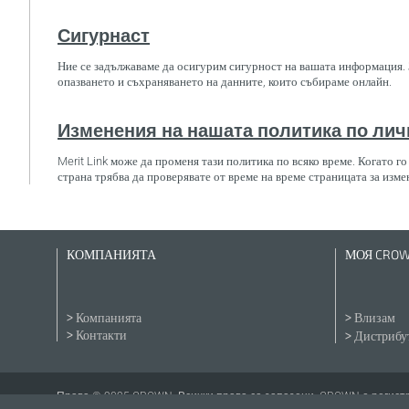
Сигурнаст
Ние се задължаваме да осигурим сигурност на вашата информация. 
опазването и съхраняването на данните, които събираме онлайн.
Изменения на нашата политика по лич
Merit Link може да променя тази политика по всяко време. Когато г
страна трябва да проверявате от време на време страницата за изме
КОМПАНИЯТА
МОЯ CRO
Компанията
Влизам
Контакти
Дистрибут
Права © 2025 CROWN. Всички права са запазени. CROWN е регистри