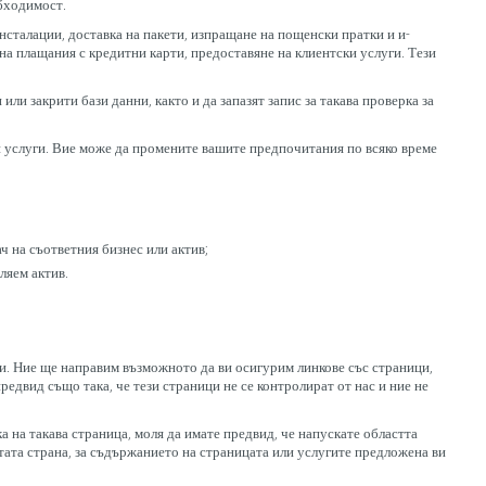
бходимост.
нсталации, доставка на пакети, изпращане на пощенски пратки и и-
на плащания с кредитни карти, предоставяне на клиентски услуги. Тези
и закрити бази данни, както и да запазят запис за такава проверка за
и услуги. Вие може да промените вашите предпочитания по всяко време
ч на съответния бизнес или актив;
ляем актив.
ни. Ние ще направим възможното да ви осигурим линкове със страници,
редвид също така, че тези страници не се контролират от нас и ние не
ка на такава страница, моля да имате предвид, че напускате областта
етата страна, за съдържанието на страницата или услугите предложена ви