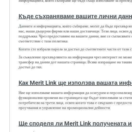
Информацията, която събираме ще бъде също използване за преглед,
Къде съхраняваме вашите лични дан
Данните и информацията, която събираме, могат да бъде прехвърлен
нас, наши дъщерни фирми или наши доставчици. Тези лица, освен др
поддръжка. Чрез предоставяне на вашите данни, вие се съгласявате
съответствие с тази политика.
Когато сте избрали парола за достъп до съответните части от тази
За съжаление прехвърлянето на информация чрез интернет не може 
трансфер на данни дот нашата страница. Всяко изпращане на такива
достъп до тях.
Как Merit Link ще използва вашата ин
Ние ще използваме вашата информация да осигурим и персонализира
функционални промени на страницата ще бъдат използвани за стати
потребители на трети лица, освен когато това е свързано с предост
проучвания и управление на промоционални дейности.
Ще споделя ли Merit Link получената