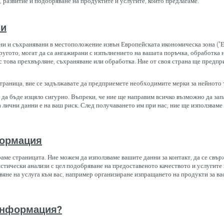
 развитие и подобряване на продуктите и услугите, които предлагаме.
ни
и и съхранявани в местоположение извън Европейската икономическа зона ("ЕИ
угото, могат да са ангажирани с изпълнението на вашата поръчка, обработка 
 с това прехвърляне, съхраняване или обработка. Ние от своя страна ще предпр
 страница, вие се задължавате да предприемете необходимите мерки за нейното 
да бъде изцяло сигурно. Въпреки, че ние ще направим всичко възможно да зап
 лични данни е на ваш риск. След получаването им при нас, ние ще използвам
формация
ме страницата. Ние можем да използваме вашите данни за контакт, да се свър
стически анализи с цел подобряване на предоставеното качеството и услугите 
авяне на услуга към вас, например организиране изпращането на продукти за ва
 информация?