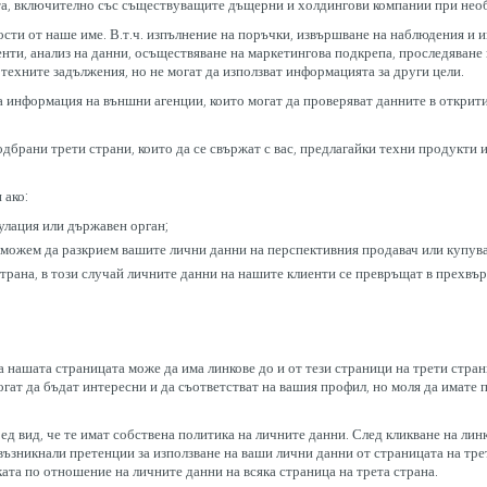
ата, включително със съществуващите дъщерни и холдингови компании при нео
сти от наше име. В.т.ч. изпълнение на поръчки, извършване на наблюдения и и
нти, анализ на данни, осъществяване на маркетингова подкрепа, проследяване 
техните задължения, но не могат да използват информацията за други цели.
информация на външни агенции, които могат да проверяват данните в открити ил
брани трети страни, които да се свържат с вас, предлагайки техни продукти 
 ако:
гулация или държавен орган;
 можем да разкрием вашите лични данни на перспективния продавач или купува
страна, в този случай личните данни на нашите клиенти се превръщат в прехвър
 нашата страницата може да има линкове до и от тези страници на трети стра
гат да бъдат интересни и да съответстват на вашия профил, но моля да имате п
ед вид, че те имат собствена политика на личните данни. След кликване на лин
 възникнали претенции за използване на ваши лични данни от страницата на тр
ката по отношение на личните данни на всяка страница на трета страна.