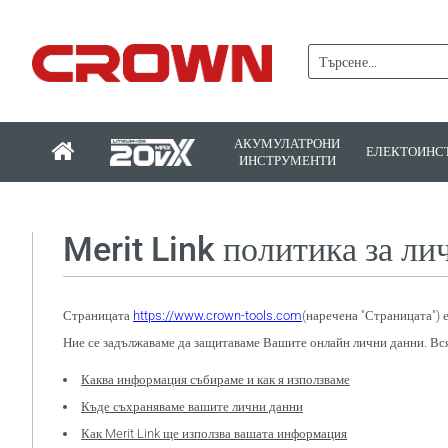
АКУМУЛАТРОНИ
ЕЛЕКТОИНС
ИНСТРУМЕНТИ
Merit Link политика за ли
Страницата
https://www.crown-tools.com
(наречена "Страницата") 
Ние се задължаваме да защитаваме Вашите онлайн лични данни. Вся
Каква информация събираме и как я използваме
Къде съхраняваме вашите лични данни
Как Merit Link ще използва вашата информация