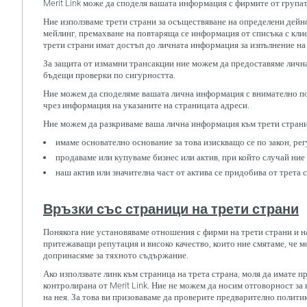
Merit Link може да споделя вашата информация с фирмите от груп
Ние използваме трети страни за осъществяване на определени дейно
мейлинг, премахване на повтаряща се информация от списъка с клие
трети страни имат достъп до личната информация за изпълнение на 
За защита от измамни трансакции ние можем да предоставяме лична 
бъдещи проверки по сигурността.
Ние можем да споделяме вашата лична информация с внимателно под
чрез информация на указаните на страницата адреси.
Ние можем да разкриваме ваша лична информация към трети страни
имаме основателно основание за това изискващо се по закон, ре
продаваме или купуваме бизнес или актив, при който случай ние
наш актив или значителна част от актива се придобива от трета 
Връзки със страници на трети страни
Понякога ние установяваме отношения с фирми на трети страни и на
притежаващи репутация и високо качество, които ние смятаме, че мо
допринасяме за тяхното съдържание.
Ако използвате линк към страница на трета страна, моля да имате пр
контролирана от Merit Link. Ние не можем да носим отговорност за
на нея. За това ви призоваваме да проверите предварително полити