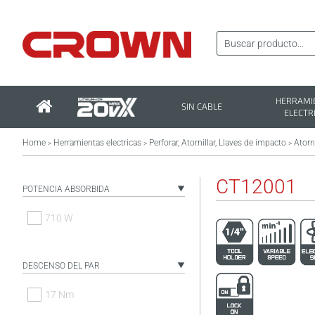
HERRAMI
SIN CABLE
ELECTR
Home
Herramientas electricas
Perforar, Atornillar, Llaves de impacto
Atorn
>
>
>
CT12001
POTENCIA ABSORBIDA
710 W
DESCENSO DEL PAR
17 Nm