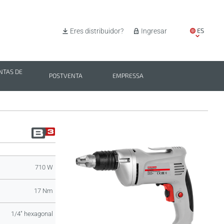
ES
Eres distribuidor?
Ingresar
EN
IT
TAS DE
POSTVENTA
EMPRESSA
PL
BG
710 W
17 Nm
1/4" hexagonal