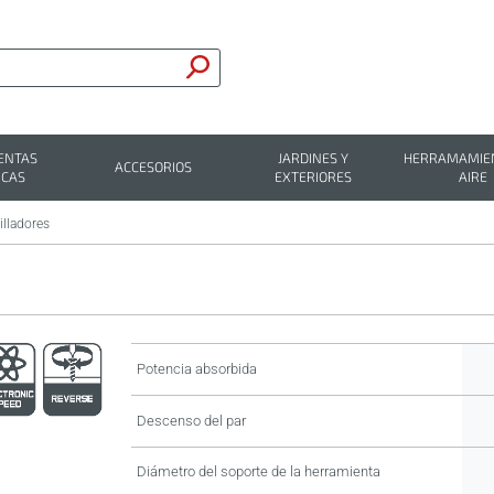
ENTAS
JARDINES Y
HERRAMAMIEN
ACCESORIOS
ICAS
EXTERIORES
AIRE
illadores
Potencia absorbida
Descenso del par
Diámetro del soporte de la herramienta