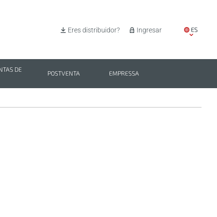
ES
Eres distribuidor?
Ingresar
EN
IT
TAS DE
POSTVENTA
EMPRESSA
PL
BG