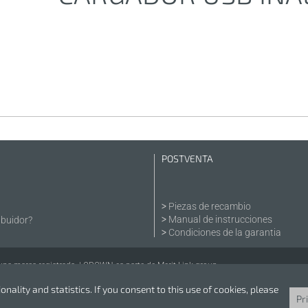
POSTVENTA
Piezas de recambio
Manual de instrucciones
ibuidor?
Condiciones de la garantia
 marca registrada. | CROWN es parte de Merit Link group.
nality and statistics. If you consent to this use of cookies, please
Pr