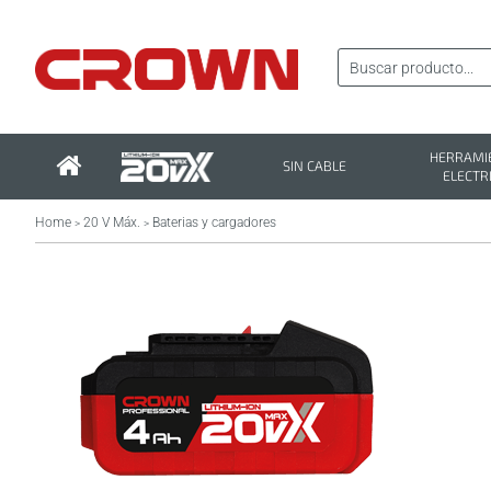
HERRAMI
SIN CABLE
ELECTR
Home
20 V Máx.
Baterias y cargadores
>
>