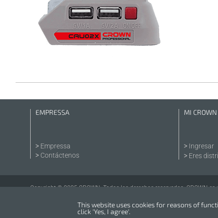
EMPRESSA
MI CROWN
Empressa
Ingresar
Contáctenos
Eres distr
Copyright © 2025 CROWN. Todos los derechos reservados. CROWN es una
This website uses cookies for reasons of functio
click 'Yes, I agree'.
Powered by
nopCommerce