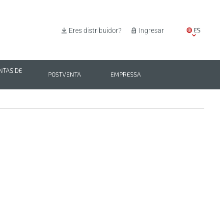
ES
Eres distribuidor?
Ingresar
EN
IT
TAS DE
POSTVENTA
EMPRESSA
PL
BG