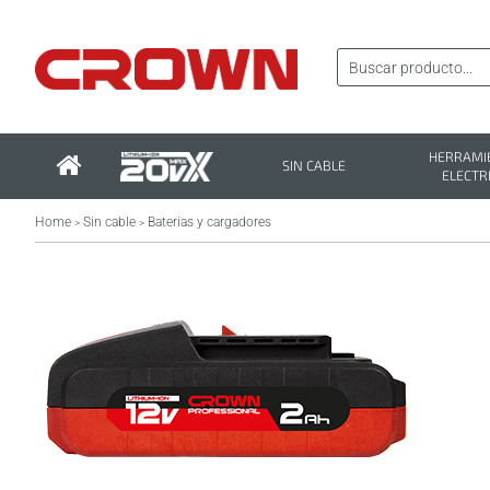
HERRAMI
SIN CABLE
ELECTR
Home
Sin cable
Baterias y cargadores
>
>