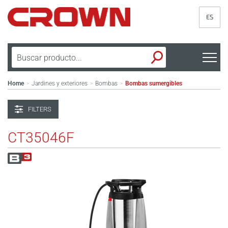
ES
Home
Jardines y exteriores
Bombas
Bombas sumergibles
>
>
>
FILTERS
CT35046F