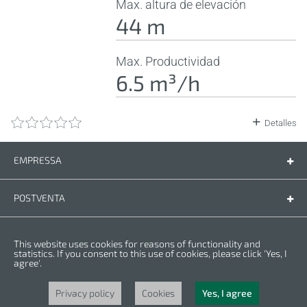
Max. altura de elevación
44 m
Max. Productividad
6.5 m³/h
Detalles
EMPRESSA
Empressa
Contáctenos
POSTVENTA
Piezas de recambio
Manual de instrucciones
LEGAL
This website uses cookies for reasons of functionality and
Condiciones de la garantia
Politica de privacidad
statistics. If you consent to this use of cookies, please click 'Yes, I
agree'.
Cookies
Copyright © 2025 CROWN. Todos los derechos reservados. CROWN es una
marca registrada. | CROWN es parte de Merit Link group.
Privacy policy
Cookies
Yes, I agree