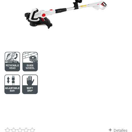
6
2752
196
3899
197
3900
Detalles