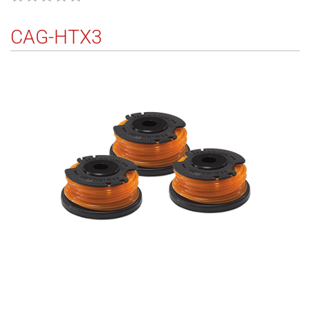
CAG-HTX3
145
5132