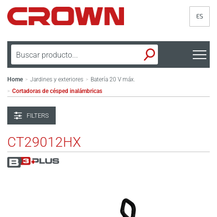
ES
Home
Jardines y exteriores
Batería 20 V máx.
>
>
Cortadoras de césped inalámbricas
>
FILTERS
CT29012HX