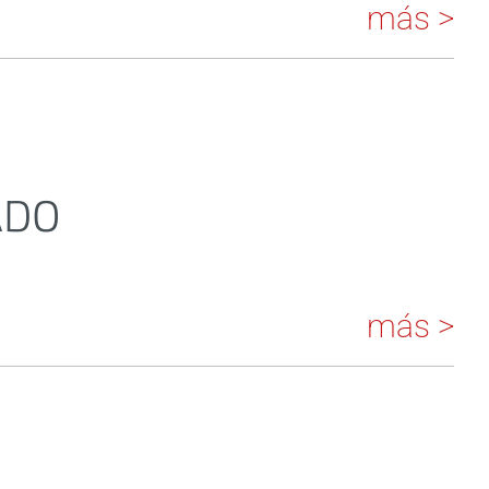
más >
ADO
más >