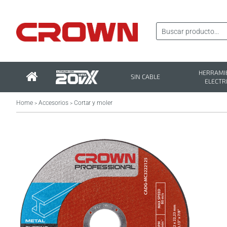
HERRAMI
SIN CABLE
ELECTR
Home
Accesorios
Cortar y moler
>
>