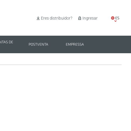
ES
Eres distribuidor?
Ingresar
EN
IT
TAS DE
POSTVENTA
EMPRESSA
PL
BG