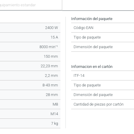
quipamiento estandar
Información del paquete
2400 W
Código EAN
15 A
Tipo de paquete
8000 minˉ¹
Dimensión del paquete
150 mm
22,23 mm
Informacion en el cartón
2,2 mm
ITF-14
8-43 mm
Tipo de paquete
28 mm
Dimensión del paquete
M8
Cantidad de piezas por cartón
M14
7 kg