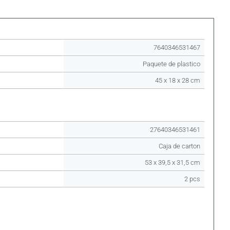
7640346531467
Paquete de plastico
45 x 18 x 28 cm
27640346531461
Caja de carton
53 x 39,5 x 31,5 cm
2 pcs