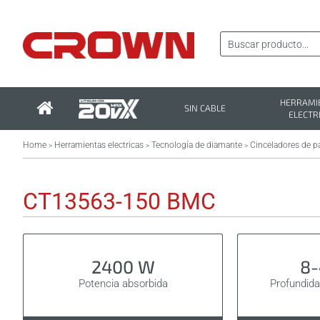
HERRAMI
SIN CABLE
ELECTR
Home
Herramientas electricas
Tecnología de diamante
Cinceladores de p
>
>
>
CT13563-150 BMC
2400 W
8
Potencia absorbida
Profundida