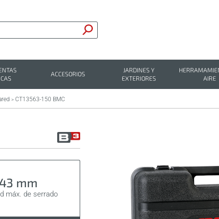
ENTAS
JARDINES Y
HERRAMAMIEN
ACCESORIOS
ICAS
EXTERIORES
AIRE
ared
CT13563-150 BMC
>
-43 mm
d máx. de serrado