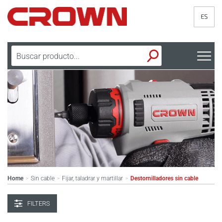
ES
Home
Sin cable
Fijar, taladrar y martillar
Destornilladores sin cable
>
>
>
FILTERS