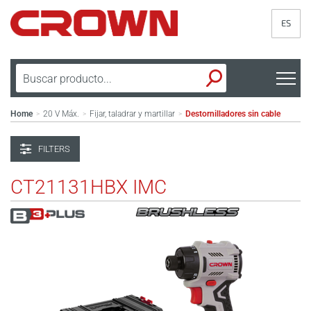
ES
Home
20 V Máx.
Fijar, taladrar y martillar
Destornilladores sin cable
>
>
>
FILTERS
CT21131HBX IMC