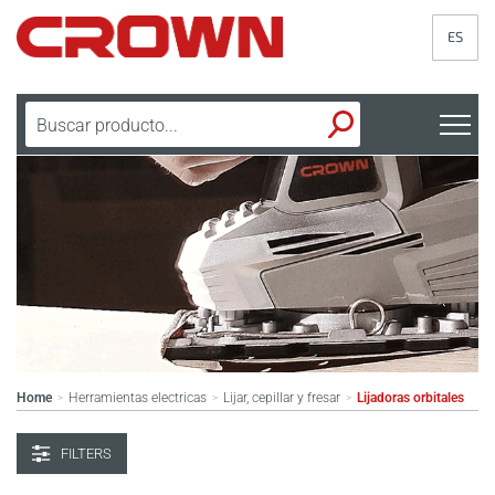
ES
Home
Herramientas electricas
Lijar, cepillar y fresar
Lijadoras orbitales
>
>
>
FILTERS