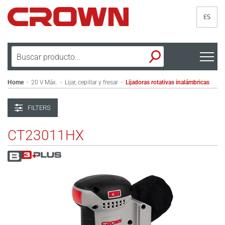
ES
Home
20 V Máx.
Lijar, cepillar y fresar
Lijadoras rotativas inalámbricas
>
>
>
FILTERS
CT23011HX