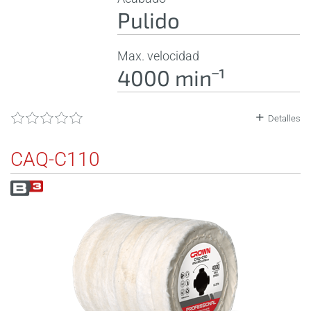
Pulido
Max. velocidad
4000 minˉ¹
Detalles
CAQ-C110