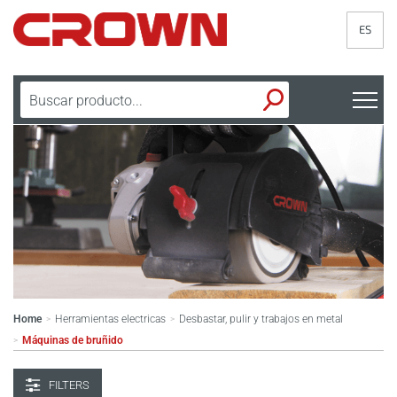
ES
Home
Herramientas electricas
Desbastar, pulir y trabajos en metal
>
>
Máquinas de bruñido
>
FILTERS