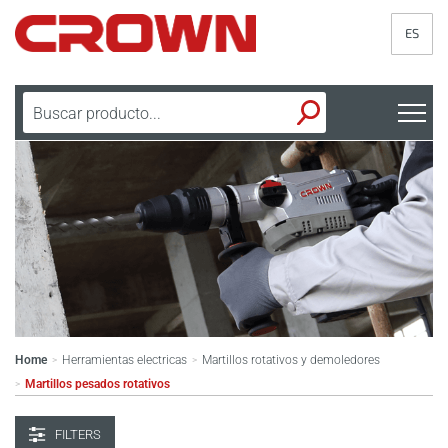
ES
Home
Herramientas electricas
Martillos rotativos y demoledores
>
>
Martillos pesados rotativos
>
FILTERS