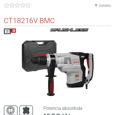
Detalles
CT18216V BMC
Potencia absorbida