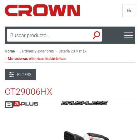
ES
Home
Jardines y exteriores
Batería 20 V máx.
>
>
Motosierras eléctricas inalámbricas
>
FILTERS
CT29006HX