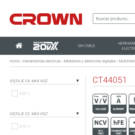
HERRAMI
SIN CABLE
ELECTR
Home
Herramientas electricas
Medidores y detectores digitales
Multímetr
>
>
>
CT44051
VOLTAJE CA: MAX VOLT
600 V
VOLTAJE CC: MÁX VOLT
600 V