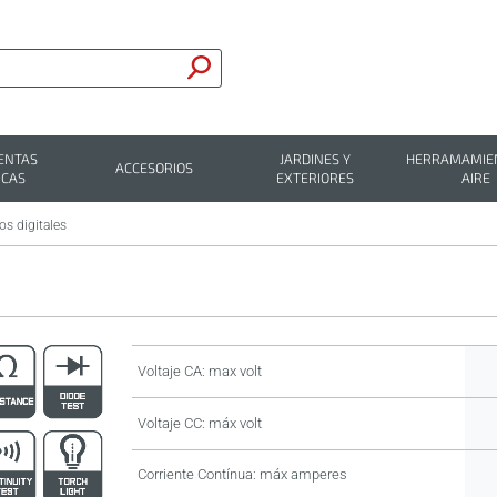
ENTAS
JARDINES Y
HERRAMAMIEN
ACCESORIOS
ICAS
EXTERIORES
AIRE
os digitales
Voltaje CA: max volt
Voltaje CC: máx volt
Corriente Contínua: máx amperes