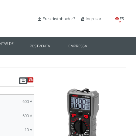
ES
Eres distribuidor?
Ingresar
EN
IT
TAS DE
POSTVENTA
EMPRESSA
PL
BG
600 V
600 V
10 A