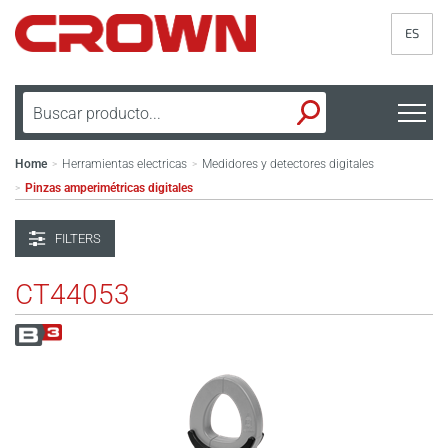
ES
Home
Herramientas electricas
Medidores y detectores digitales
>
>
Pinzas amperimétricas digitales
>
FILTERS
CT44053