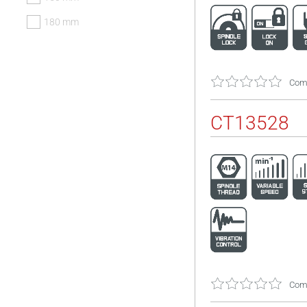
180 mm
Come
CT13528
Come