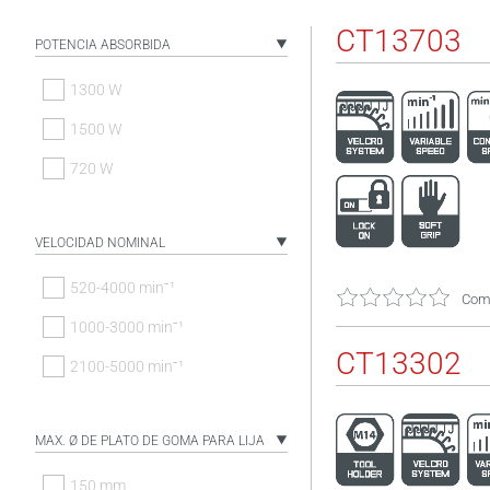
CT13703
POTENCIA ABSORBIDA
1300 W
1500 W
720 W
VELOCIDAD NOMINAL
520-4000 minˉ¹
Come
1000-3000 minˉ¹
CT13302
2100-5000 minˉ¹
MAX. Ø DE PLATO DE GOMA PARA LIJA
150 mm