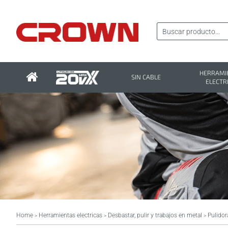
HERRAMI
SIN CABLE
ELECTR
Home
Herramientas electricas
Desbastar, pulir y trabajos en metal
Pulidor
>
>
>