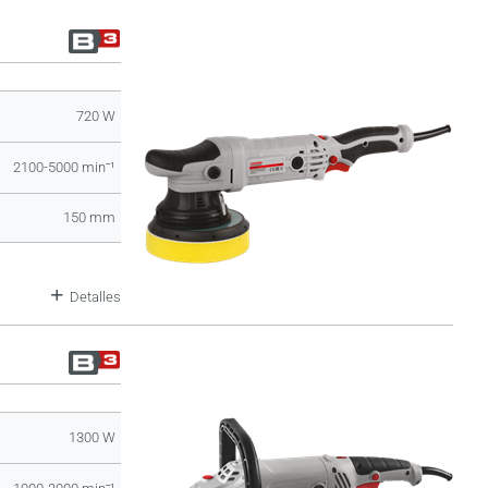
720 W
2100-5000 minˉ¹
150 mm
Detalles
1300 W