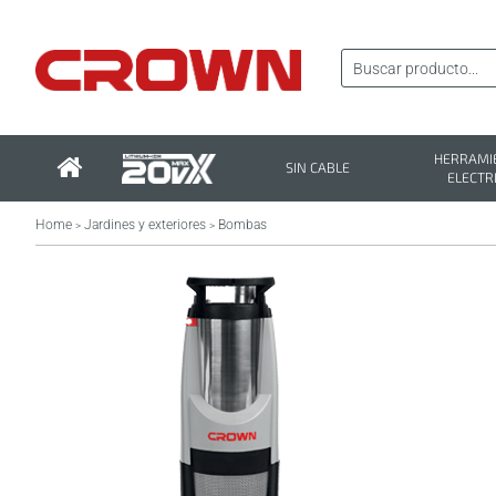
HERRAMI
SIN CABLE
ELECTR
Home
Jardines y exteriores
Bombas
>
>