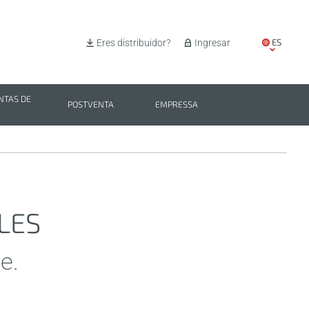
ES
Eres distribuidor?
Ingresar
EN
IT
TAS DE
POSTVENTA
EMPRESSA
PL
BG
LES
e.