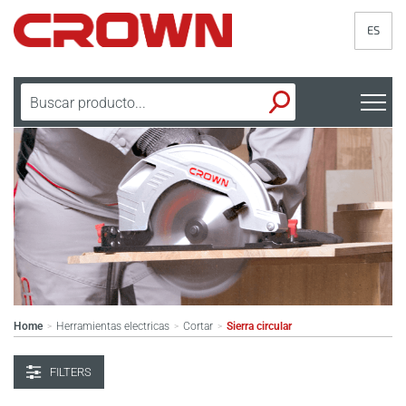
ES
Home
Herramientas electricas
Cortar
Sierra circular
>
>
>
FILTERS