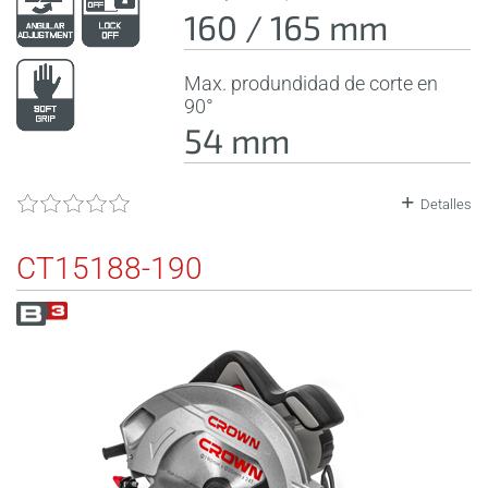
160 / 165 mm
Max. produndidad de corte en
90°
54 mm
Detalles
CT15188-190