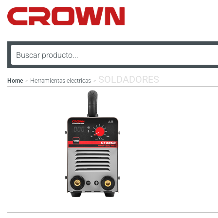
SOLDADORES
Home
Herramientas electricas
>
>