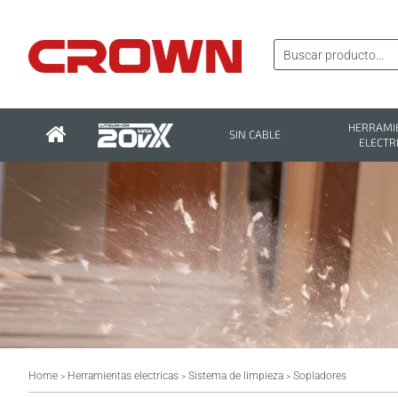
HERRAMI
SIN CABLE
ELECTR
Home
Herramientas electricas
Sistema de limpieza
Sopladores
>
>
>