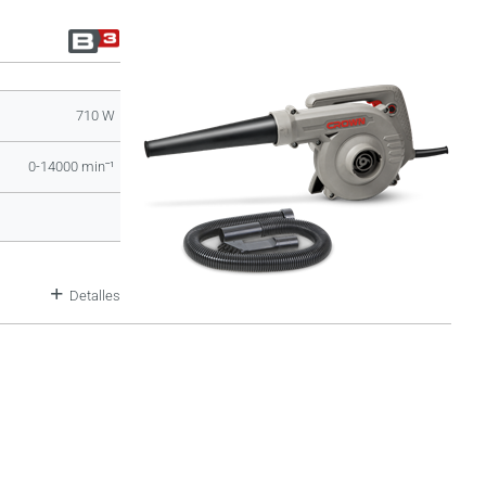
710 W
0-14000 minˉ¹
Detalles