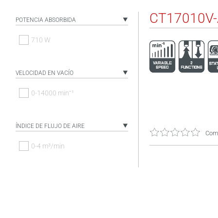
CT17010V
POTENCIA ABSORBIDA
710 W
VELOCIDAD EN VACÍO
0-14000 minˉ¹
ÍNDICE DE FLUJO DE AIRE
Come
0-4 m³/min