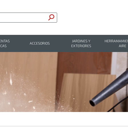
ENTAS
JARDINES Y
HERRAMAMIEN
ACCESORIOS
ICAS
EXTERIORES
AIRE