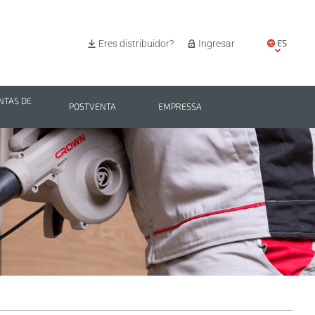
ES
Eres distribuidor?
Ingresar
EN
IT
TAS DE
POSTVENTA
EMPRESSA
PL
BG