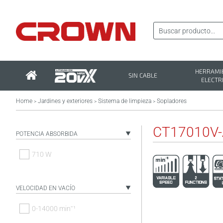
HERRAMI
SIN CABLE
ELECTR
Home
Jardines y exteriores
Sistema de limpieza
Sopladores
>
>
>
CT17010V
POTENCIA ABSORBIDA
710 W
VELOCIDAD EN VACÍO
0-14000 minˉ¹