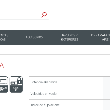
ENTAS
JARDINES Y
HERRAMAMIEN
ACCESORIOS
ICAS
EXTERIORES
AIRE
-A
Potencia absorbida
Velocidad en vacío
Índice de flujo de aire