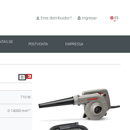
ES
Eres distribuidor?
Ingresar
EN
IT
TAS DE
POSTVENTA
EMPRESSA
PL
BG
710 W
0-14000 minˉ¹