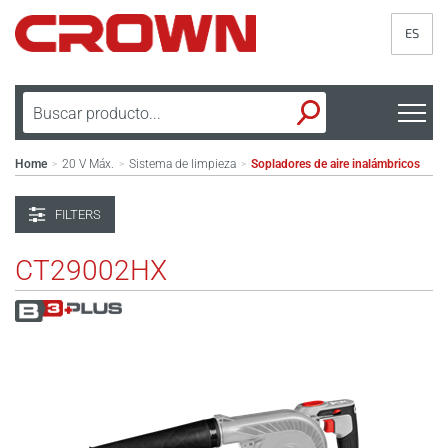
ES
Home
20 V Máx.
Sistema de limpieza
Sopladores de aire inalámbricos
>
>
>
FILTERS
CT29002HX