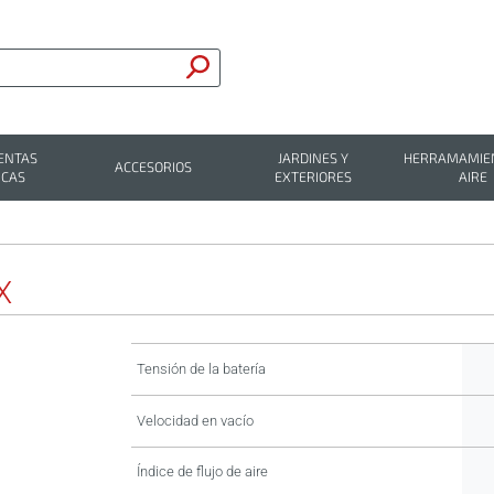
ENTAS
JARDINES Y
HERRAMAMIEN
ACCESORIOS
ICAS
EXTERIORES
AIRE
X
Tensión de la batería
Velocidad en vacío
Índice de flujo de aire