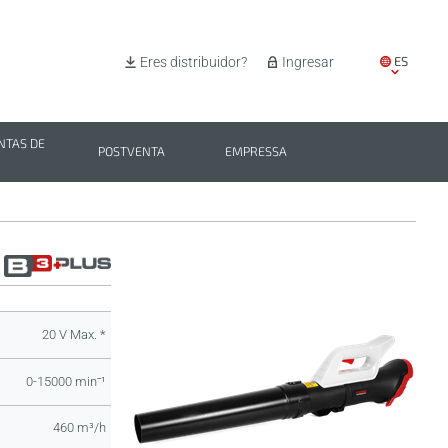
ES
Eres distribuidor?
Ingresar
EN
IT
TAS DE
POSTVENTA
EMPRESSA
PL
BG
20 V Max. *
0-15000 minˉ¹
460 m³/h