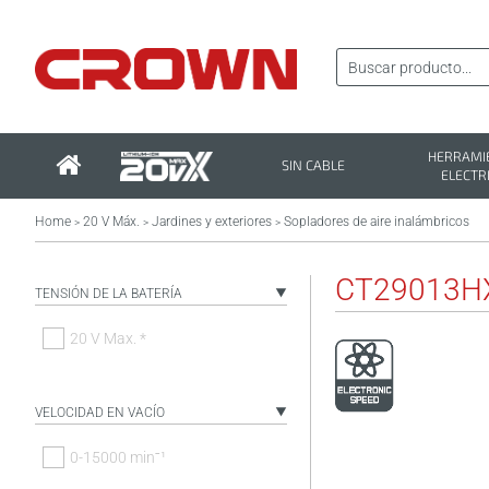
HERRAMI
SIN CABLE
ELECTR
Home
20 V Máx.
Jardines y exteriores
Sopladores de aire inalámbricos
>
>
>
CT29013H
TENSIÓN DE LA BATERÍA
20 V Max. *
VELOCIDAD EN VACÍO
0-15000 minˉ¹