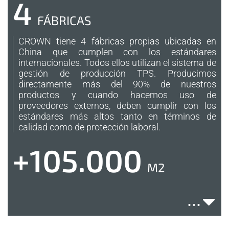
4
FÁBRICAS
CROWN tiene 4 fábricas propias ubicadas en
China que cumplen con los estándares
internacionales. Todos ellos utilizan el sistema de
gestión de producción TPS. Producimos
directamente más del 90% de nuestros
productos y cuando hacemos uso de
proveedores externos, deben cumplir con los
estándares más altos tanto en términos de
calidad como de protección laboral.
+105.000
M2
Nuestro complejo de fabricación consta de 4
...
fábricas con un área total que cubre más de
105.000 metros cuadrados. Las dimensiones de
las plantas nos permiten cubrir todo el proceso