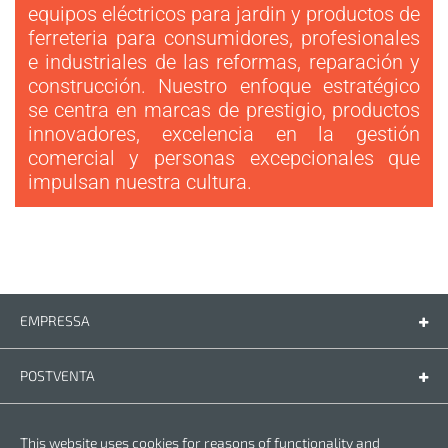
Nuestra cuota de mercado aumenta
equipos eléctricos para jardin y productos de
constantemente año tras año. Crown se prepara
ferreteria para consumidores, profesionales
para desarrollar un lugar de privilegio en el
e industriales de las reformas, reparación y
mundo de la herramienta.
construcción. Nuestro enfoque estratégico
se centra en marcas de prestigio, productos
4+9
innovadores, excelencia en la gestión
MILLONES
comercial y personas excepcionales que
impulsan nuestra cultura.
CROWN produce anualmente más de 4 millones
de herramientas eléctricas y más de 9 millones
de accesorios. Toda nuestra producción
totalmente conforme a la norma internacional.
TOP #5
EMPRESSA
DE LA LISTA
Empressa
Contáctenos
CROWN se encuentra dentro de la lista de las 5
POSTVENTA
principales fabricantes chinos de herramientas
Piezas de recambio
electricas por tamaño y volumen anual de
Manual de instrucciones
LEGAL
negocios.
This website uses cookies for reasons of functionality and
Condiciones de la garantia