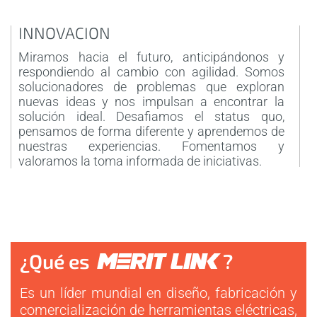
de producción y también tener un almacén
eficiente y totalmente equipado.
INNOVACION
C
+1.500
Miramos hacia el futuro, anticipándonos y
T
respondiendo al cambio con agilidad. Somos
c
EMPLEADOS
solucionadores de problemas que exploran
A
nuevas ideas y nos impulsan a encontrar la
p
La compañía emplea a más de 1500 personas
solución ideal. Desafiamos el status quo,
I
para cubrir nuestras necesidades comerciales
pensamos de forma diferente y aprendemos de
internacionales. Gracias a los trabajadores de las
nuestras experiencias. Fomentamos y
fábricas, la administración internacional, las
valoramos la toma informada de iniciativas.
ventas y todos los talentos profesionales que
trabajan en nuestro departamento de marketing
y diseño, podemos proporcionar el mejor servicio
a nuestros clientes.
40
¿Qué es
?
PAISES
Es un líder mundial en diseño, fabricación y
CCROWN opera en 40 países de todo el mundo y
vende productos en los cinco continentes.
comercialización de herramientas eléctricas,