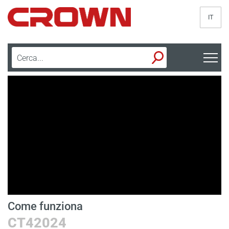
IT
Come funziona
F
CT42024
C