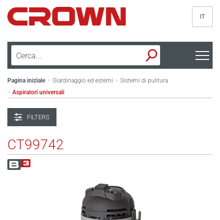
IT
Pagina iniziale
Giardinaggio ed esterni
Sistemi di pulitura
>
>
Aspiratori universali
>
FILTERS
CT99742