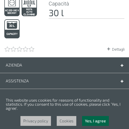
Capacità
30 l
Dettagli
AZIENDA
Azienda
Contatti
ASSISTENZA
Ricambi
Manuali di istruzioni
INFORMAZIONI LEGALI
This website uses cookies for reasons of functionality and
Condizioni di garanzia
Informativa sulla privacy
statistics. If you consent to this use of cookies, please click 'Yes, I
agree'.
Cookies
Copyright © 2025 CROWN. Tutti i diritti riservati. CROWN è un marchio
registrato. | CROWN è un marchio del gruppo Merit Link.
Privacy policy
Cookies
Yes, I agree