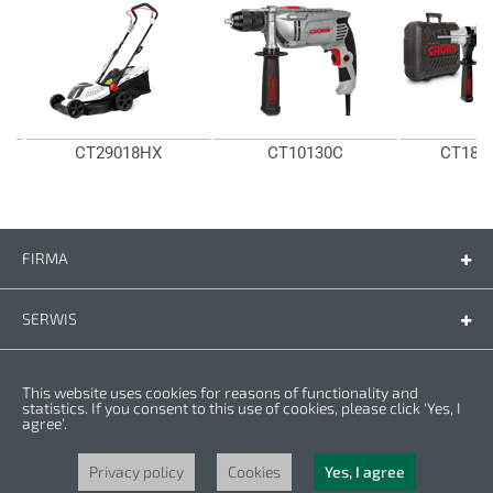
C
CT29018HX
CT10130C
CT181
FIRMA
Firma
Kontakt
SERWIS
Części zamienne
Instrukcje
PRZEPISY
This website uses cookies for reasons of functionality and
Warunki gwarancji
Polityka prywatności
statistics. If you consent to this use of cookies, please click 'Yes, I
agree'.
Cookies
Copyright © 2023 CROWN. Wszelkie prawa zastrzeżone. CROWN jest
zarejestrowanym znakiem handlowym. | CROWN należy do grupy Merit Link.
Privacy policy
Cookies
Yes, I agree