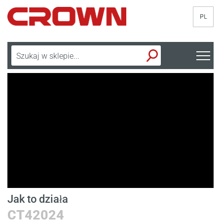
PL
Jak to działa
Z
CT42024
Z