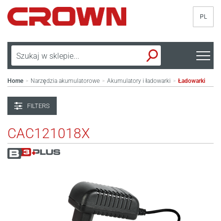
PL
Home
Narzędzia akumulatorowe
Akumulatory i ładowarki
Ładowarki
>
>
>
FILTERS
CAC121018X