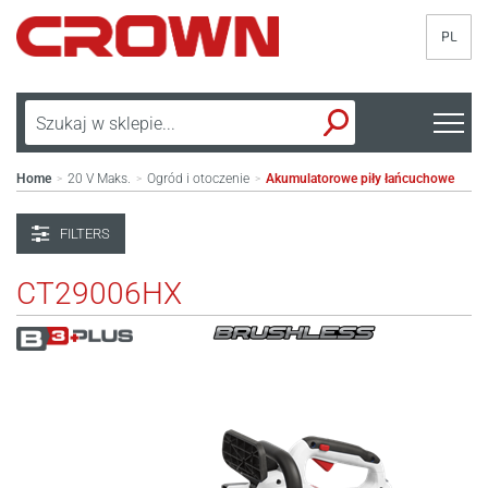
PL
Home
20 V Maks.
Ogród i otoczenie
Akumulatorowe piły łańcuchowe
>
>
>
FILTERS
CT29006HX