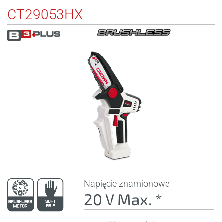
CT29053HX
Napięcie znamionowe
20 V Max. *