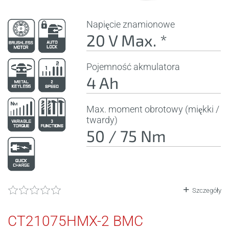
Napięcie znamionowe
20 V Max. *
Pojemność akmulatora
4 Ah
Max. moment obrotowy (miękki /
twardy)
50 / 75 Nm
Szczegóły
CT21075HMX-2 BMC