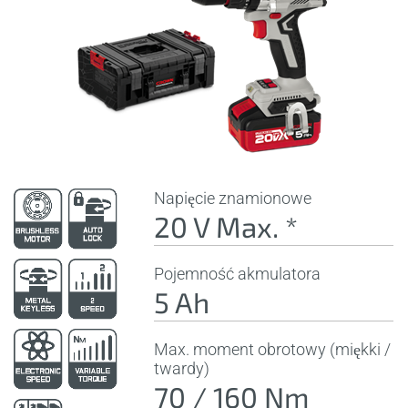
Napięcie znamionowe
20 V Max. *
Pojemność akmulatora
5 Ah
Max. moment obrotowy (miękki /
twardy)
70 / 160 Nm