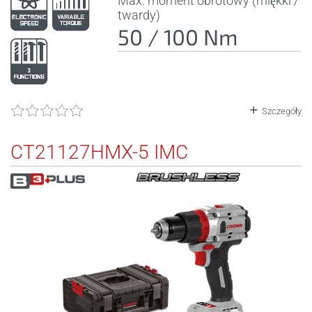
Max. moment obrotowy (miękki /
twardy)
50 / 100 Nm
Szczegóły
CT21127HMX-5 IMC