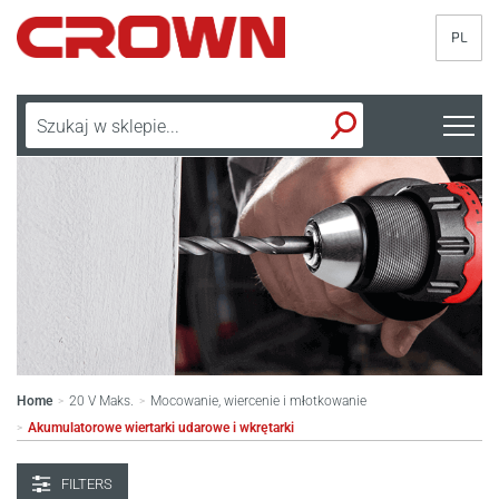
PL
Home
20 V Maks.
Mocowanie, wiercenie i młotkowanie
>
>
Akumulatorowe wiertarki udarowe i wkrętarki
>
FILTERS