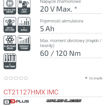
Napięcie znamionowe
20 V Max. *
Pojemność akmulatora
5 Ah
Max. moment obrotowy (miękki /
twardy)
60 / 120 Nm
Szczegóły
CT21127HMX IMC