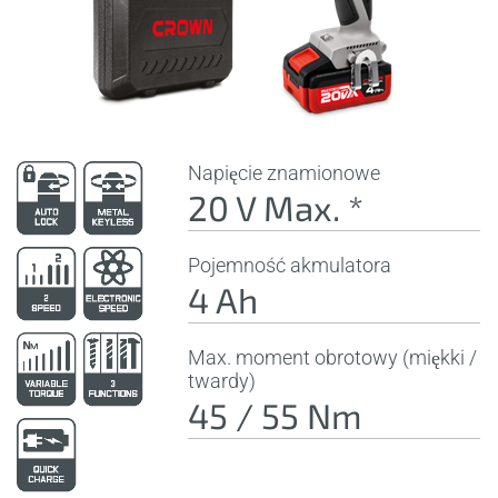
Napięcie znamionowe
20 V Max. *
Pojemność akmulatora
4 Ah
Max. moment obrotowy (miękki /
twardy)
45 / 55 Nm