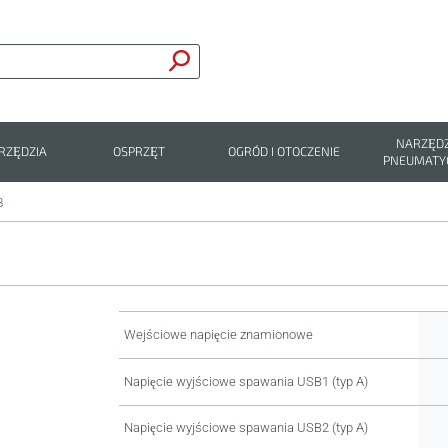
NARZĘDZ
RZĘDZIA
OSPRZĘT
OGRÓD I OTOCZENIE
PNEUMATY
B
Wejściowe napięcie znamionowe
Napięcie wyjściowe spawania USB1 (typ A)
Napięcie wyjściowe spawania USB2 (typ A)