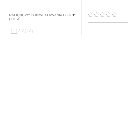
NAPIĘCIE WYJŚCIOWE SPAWANIA USB2
(TYP A)
5 V (1 A)