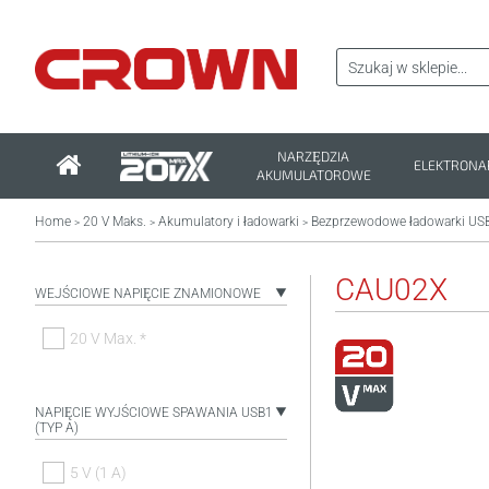
NARZĘDZIA
ELEKTRONA
AKUMULATOROWE
Home
20 V Maks.
Akumulatory i ładowarki
Bezprzewodowe ładowarki US
>
>
>
CAU02X
WEJŚCIOWE NAPIĘCIE ZNAMIONOWE
20 V Max. *
NAPIĘCIE WYJŚCIOWE SPAWANIA USB1
(TYP A)
5 V (1 A)