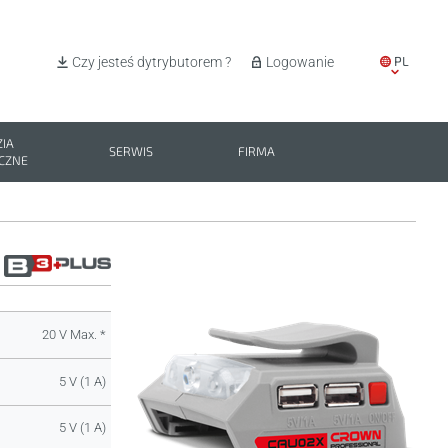
PL
Czy jesteś dytrybutorem ?
Logowanie
EN
IT
IA
SERWIS
FIRMA
CZNE
ES
BG
20 V Max. *
5 V (1 A)
5 V (1 A)