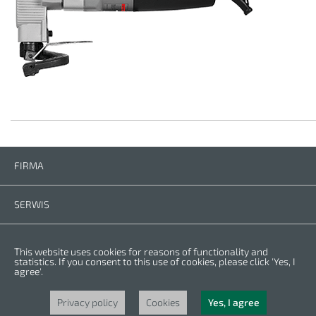
FIRMA
Firma
Kontakt
SERWIS
Części zamienne
Instrukcje
PRZEPISY
This website uses cookies for reasons of functionality and
Warunki gwarancji
Polityka prywatności
statistics. If you consent to this use of cookies, please click 'Yes, I
agree'.
Cookies
Copyright © 2023 CROWN. Wszelkie prawa za
Privacy policy
Cookies
Yes, I agree